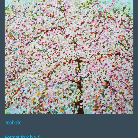
Technik
Format (h x b
x t
)