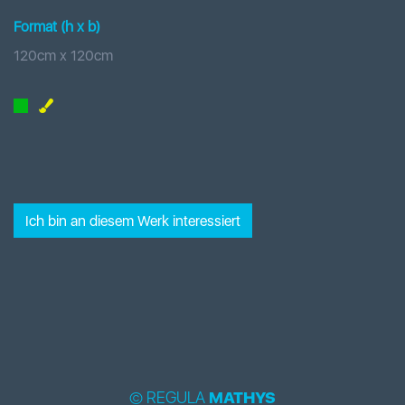
Format (h x b
)
120
cm x
120
cm
Ich bin an diesem Werk interessiert
© REGULA
MATHYS