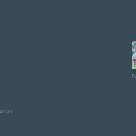
Fo
140
cm