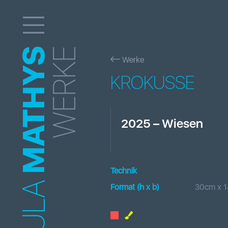
MATHYS
WERKE
Werke
KROKUSSE
2025
–
Wiesen
Technik
Format (h x b
)
30
cm x