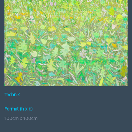
Technik
Format (h x b
)
100
cm x
100
cm