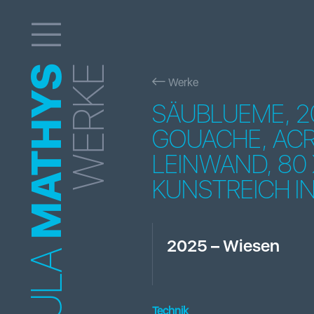
MATHYS
WERKE
Werke
SÄUBLUEME, 2
GOUACHE, ACR
LEINWAND, 80 
KUNSTREICH I
2025
–
Wiesen
Technik