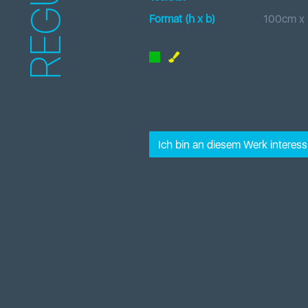
REGULA
Format (h x b
)
100
cm x
Ich bin an diesem Werk interessi