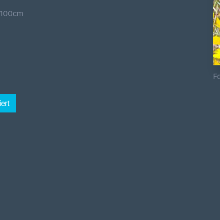
100
cm
Fo
ert