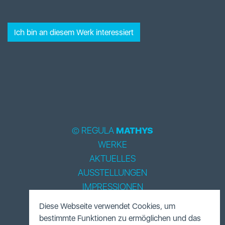
Ich bin an diesem Werk interessiert
© REGULA
MATHYS
WERKE
AKTUELLES
AUSSTELLUNGEN
IMPRESSIONEN
BIOGRAPHIE
Diese Webseite verwendet Cookies, um
LITERATUR
bestimmte Funktionen zu ermöglichen und das