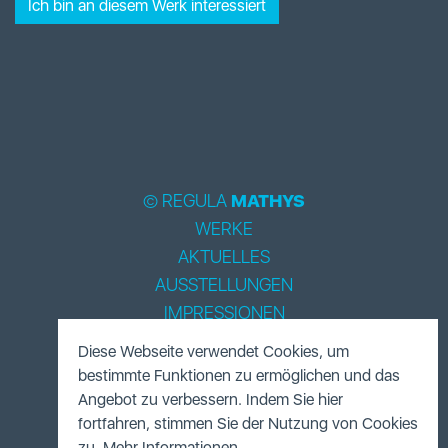
Ich bin an diesem Werk interessiert
© REGULA
MATHYS
WERKE
AKTUELLES
AUSSTELLUNGEN
IMPRESSIONEN
BIOGRAPHIE
Diese Webseite verwendet Cookies, um
LITERATUR
bestimmte Funktionen zu ermöglichen und das
ACCESSOIRES
Angebot zu verbessern. Indem Sie hier
fortfahren, stimmen Sie der Nutzung von Cookies
FUNDUS
zu.
Mehr Informationen