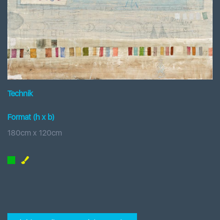
Technik
Format (h x b
)
180
cm x
120
cm