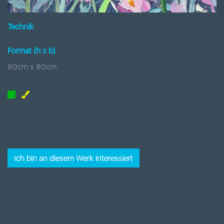
Technik
Format (h x b
)
80
cm x
80
cm
Ich bin an diesem Werk interessiert