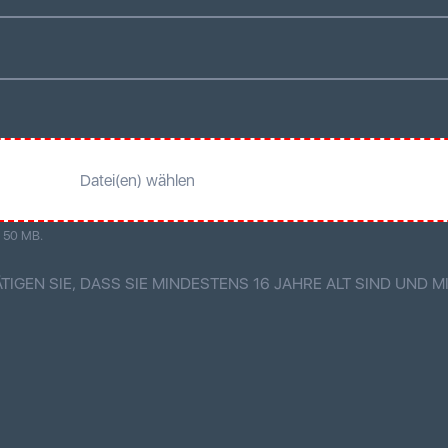
Datei(en) wählen
. 50 MB.
TIGEN SIE, DASS SIE MINDESTENS 16 JAHRE ALT SIND UND 