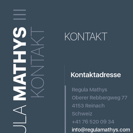
MATHYS
KONTAKT
KONTAKT
Kontaktadresse
Regula Mathys
Oberer Rebbergweg 77
4153 Reinach
Schweiz
+41 76 520 09 34
info@regulamathys.com