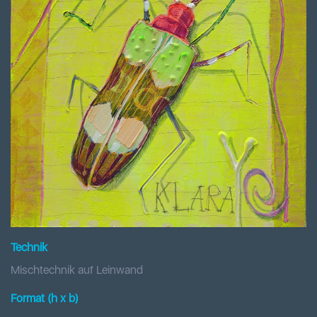
Technik
Mischtechnik auf Leinwand
Format (h x b
)