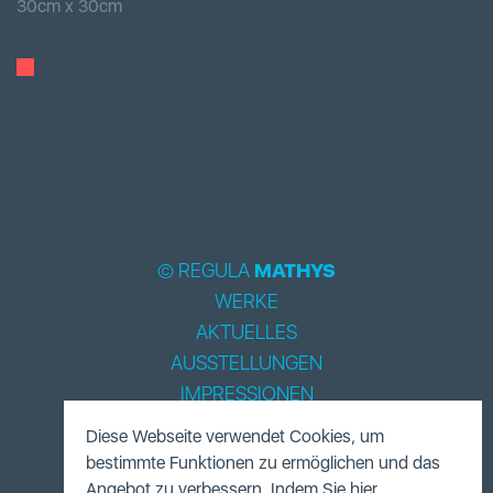
30
cm x
30
cm
© REGULA
MATHYS
WERKE
AKTUELLES
AUSSTELLUNGEN
IMPRESSIONEN
BIOGRAPHIE
Diese Webseite verwendet Cookies, um
LITERATUR
bestimmte Funktionen zu ermöglichen und das
ACCESSOIRES
Angebot zu verbessern. Indem Sie hier