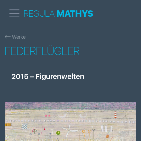
REGULA
MATHYS
Werke
FEDERFLÜGLER
2015
–
Figurenwelten