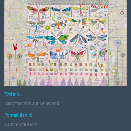
Technik
Mischtechnik auf Leinwand
Format (h x b
)
100
cm x
100
cm