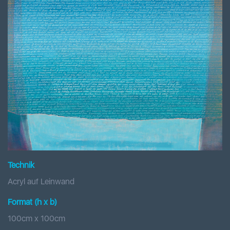
Technik
Acryl auf Leinwand
Format (h x b
)
100
cm x
100
cm