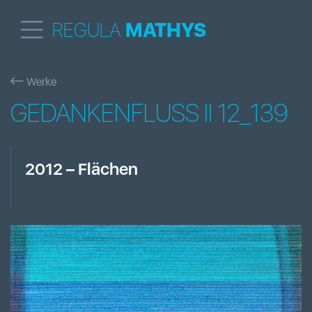
REGULA
MATHYS
Werke
GEDANKENFLUSS II 12_139
2012
–
Flächen