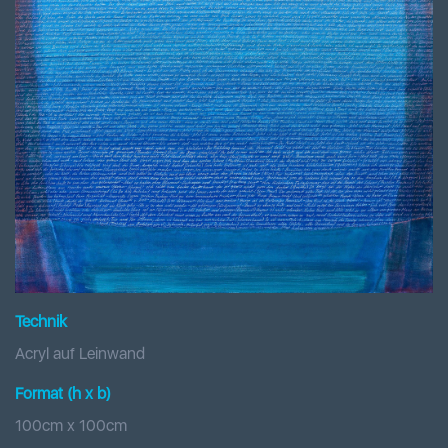
Technik
Acryl auf Leinwand
Format (h x b
)
100
cm x
100
cm