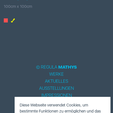
100
cm x
100
cm
© REGULA
MATHYS
WERKE
AKTUELLES
AUSSTELLUNGEN
IMPRESSIONEN
BIOGRAPHIE
Diese Webseite verwendet Cookies, um
LITERATUR
bestimmte Funktionen zu ermöglichen und das