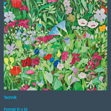
Technik
Format (h x b
)