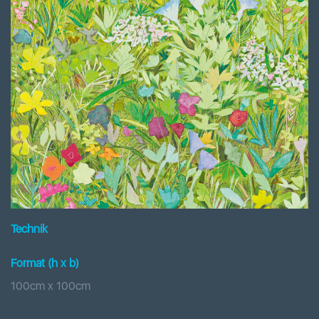
Technik
Format (h x b
)
100
cm x
100
cm