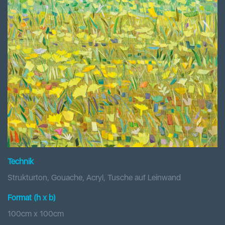
Technik
Strukturton, Gouache, Acryl, Tusche auf Leinwand
Format (h x b
)
100
cm x
100
cm