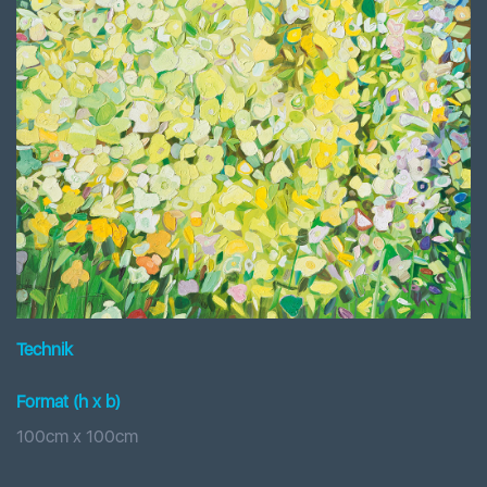
Technik
Format (h x b
)
100
cm x
100
cm