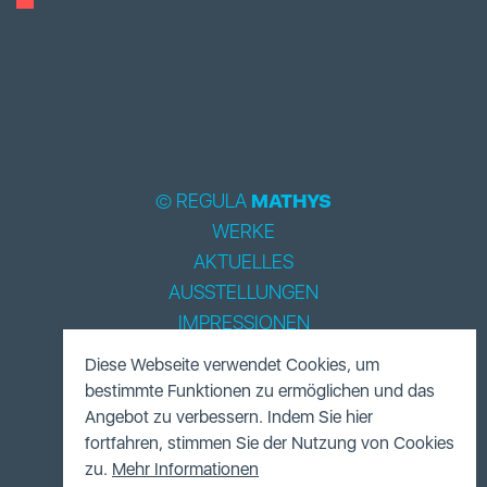
© REGULA
MATHYS
WERKE
AKTUELLES
AUSSTELLUNGEN
IMPRESSIONEN
BIOGRAPHIE
Diese Webseite verwendet Cookies, um
LITERATUR
bestimmte Funktionen zu ermöglichen und das
ACCESSOIRES
Angebot zu verbessern. Indem Sie hier
fortfahren, stimmen Sie der Nutzung von Cookies
FUNDUS
zu.
Mehr Informationen
KONTAKT