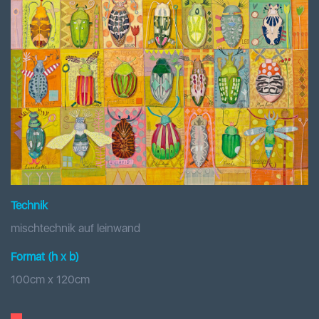
Technik
mischtechnik auf leinwand
Format (h x b
)
100
cm x
120
cm