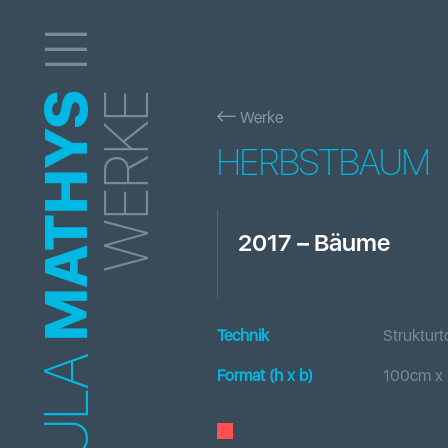
MATHYS
WERKE
Werke
HERBSTBAUM
2017
–
Bäume
Technik
Strukturt
Format (h x b
)
100
cm x