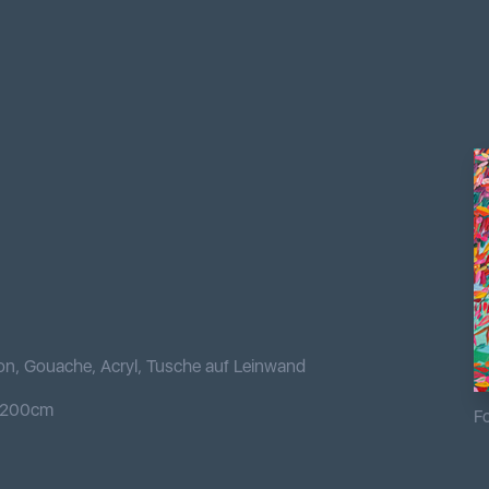
on, Gouache, Acryl, Tusche auf Leinwand
200
cm
Fo