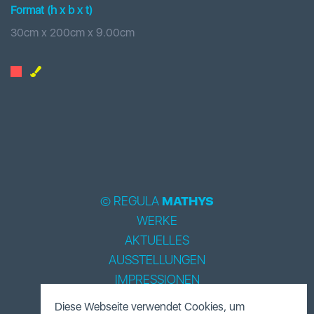
Format (h x b
x t
)
30
cm x
200
cm
x
9.00
cm
© REGULA
MATHYS
WERKE
AKTUELLES
AUSSTELLUNGEN
IMPRESSIONEN
BIOGRAPHIE
Diese Webseite verwendet Cookies, um