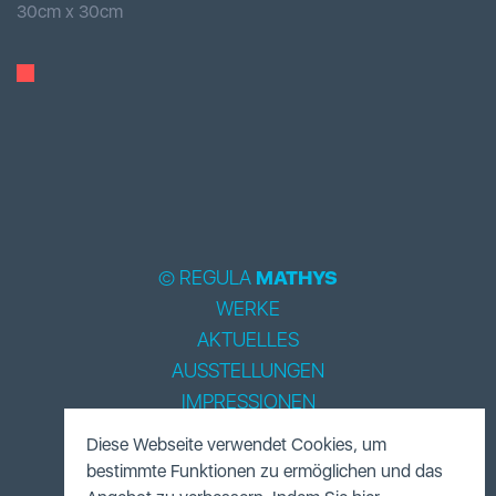
30
cm x
30
cm
© REGULA
MATHYS
WERKE
AKTUELLES
AUSSTELLUNGEN
IMPRESSIONEN
BIOGRAPHIE
Diese Webseite verwendet Cookies, um
LITERATUR
bestimmte Funktionen zu ermöglichen und das
ACCESSOIRES