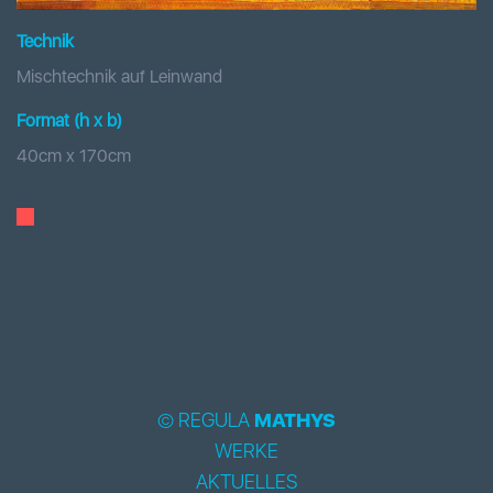
Technik
Mischtechnik auf Leinwand
Format (h x b
)
40
cm x
170
cm
© REGULA
MATHYS
WERKE
AKTUELLES