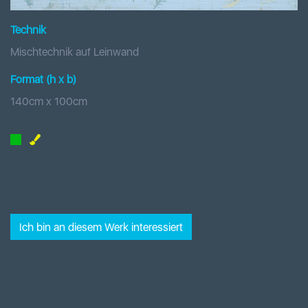
Technik
Mischtechnik auf Leinwand
Format (h x b
)
140
cm x
100
cm
Ich bin an diesem Werk interessiert