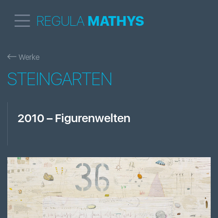
REGULA
MATHYS
Werke
STEINGARTEN
2010
–
Figurenwelten