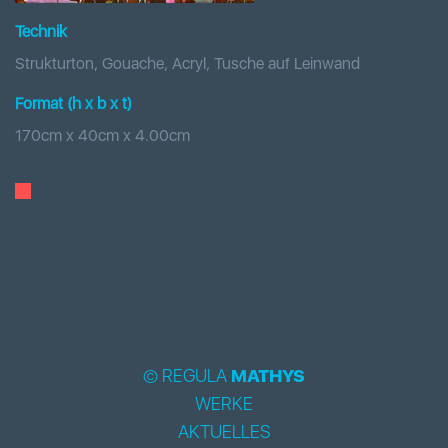
Technik
Strukturton, Gouache, Acryl, Tusche auf Leinwand
Format (h x b
x t
)
170
cm x
40
cm
x
4.00
cm
© REGULA
MATHYS
WERKE
AKTUELLES