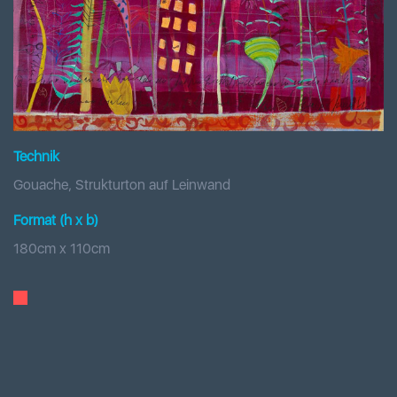
Technik
Gouache, Strukturton auf Leinwand
Format (h x b
)
180
cm x
110
cm