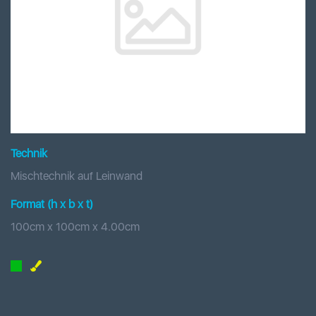
Technik
Mischtechnik auf Leinwand
Format (h x b
x t
)
100
cm x
100
cm
x
4.00
cm