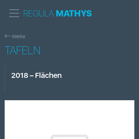
REGULA
MATHYS
Werke
TAFELN
2018
–
Flächen