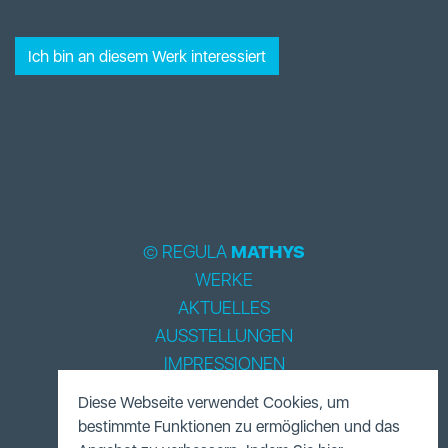
Ich bin an diesem Werk interessiert
© REGULA
MATHYS
WERKE
AKTUELLES
AUSSTELLUNGEN
IMPRESSIONEN
BIOGRAPHIE
Diese Webseite verwendet Cookies, um
LITERATUR
bestimmte Funktionen zu ermöglichen und das
ACCESSOIRES