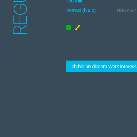
REGULA
Technik
Format (h x b
)
90
cm x
Ich bin an diesem Werk interessi