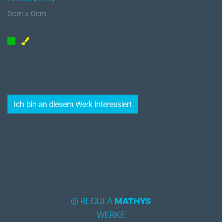
0
cm x
0
cm
Ich bin an diesem Werk interessiert
© REGULA
MATHYS
WERKE