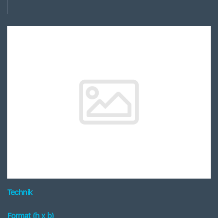
Technik
Format (h x b
)