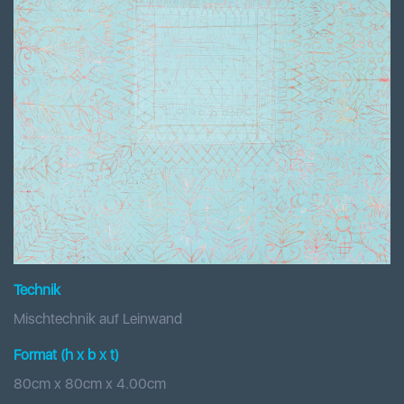
Technik
Mischtechnik auf Leinwand
Format (h x b
x t
)
80
cm x
80
cm
x
4.00
cm