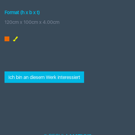
Format (h x b
x t
)
120
cm x
100
cm
x
4.00
cm
Ich bin an diesem Werk interessiert