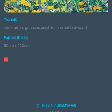
Technik
strukturton, gouache,acryl, tusche auf Leinwand
Format (h x b
)
50
cm x
120
cm
© REGULA
MATHYS