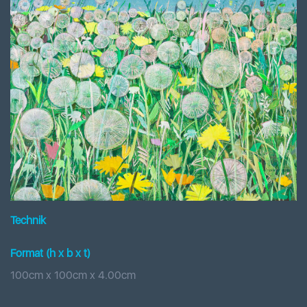
Technik
Format (h x b
x t
)
100
cm x
100
cm
x
4.00
cm