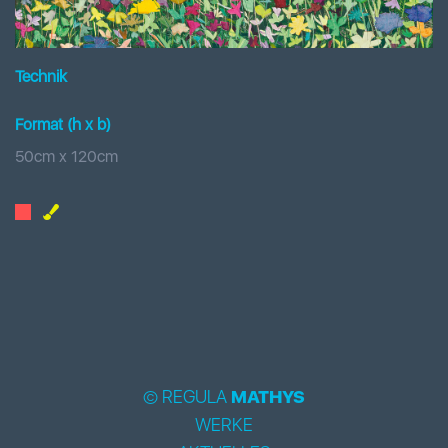
Technik
Format (h x b
)
50
cm x
120
cm
© REGULA
MATHYS
WERKE