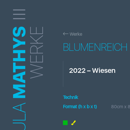
MATHYS
WERKE
Werke
BLUMENREICH
2022
–
Wiesen
Technik
Format (h x b
x t
)
80
cm x