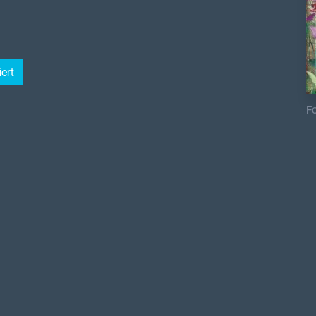
ert
Fo