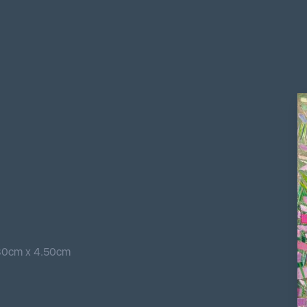
80
cm
x
4.50
cm