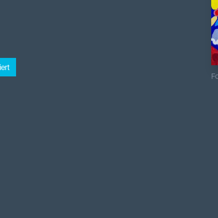
ert
Fo