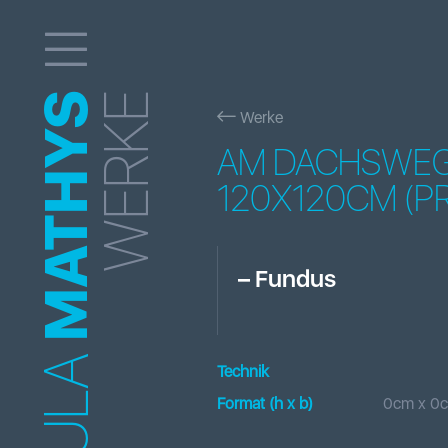
MATHYS
WERKE
Werke
AM DACHSWEG 
120X120CM (PR
–
Fundus
Technik
Format (h x b
)
0
cm x
0