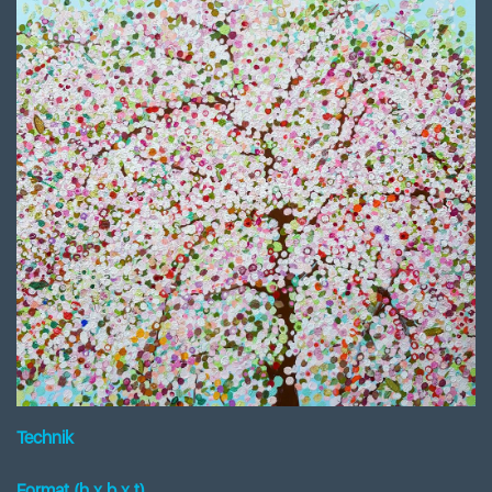
Technik
Format (h x b
x t
)