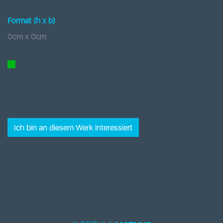
Format (h x b
)
0
cm x
0
cm
Ich bin an diesem Werk interessiert