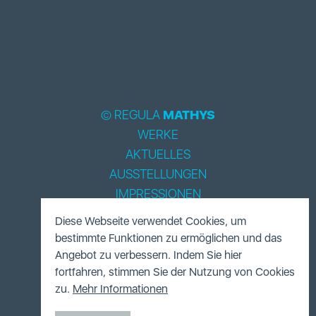
© REGULA
MATHYS
WERKE
AKTUELLES
AUSSTELLUNGEN
IMPRESSIONEN
BIOGRAPHIE
Diese Webseite verwendet Cookies, um
LITERATUR
bestimmte Funktionen zu ermöglichen und das
ACCESSOIRES
Angebot zu verbessern. Indem Sie hier
fortfahren, stimmen Sie der Nutzung von Cookies
FUNDUS
zu.
Mehr Informationen
KONTAKT