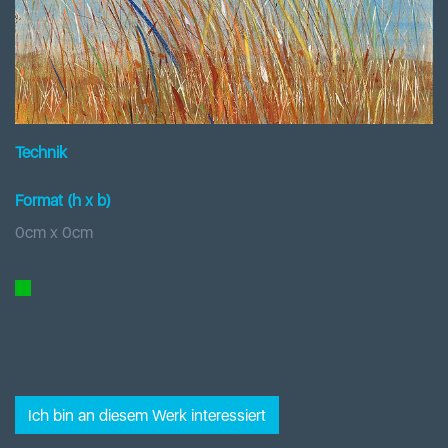
Technik
Format (h x b
)
0
cm x
0
cm
Ich bin an diesem Werk interessiert