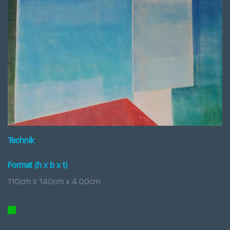
Technik
Format (h x b
x t
)
110
cm x
140
cm
x
4.00
cm