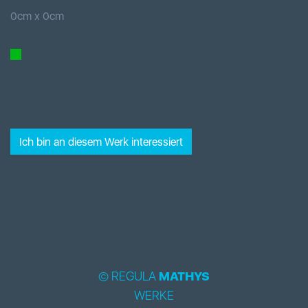
0
cm x
0
cm
Ich bin an diesem Werk interessiert
© REGULA
MATHYS
WERKE