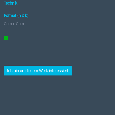
Technik
Format (h x b
)
0
cm x
0
cm
Ich bin an diesem Werk interessiert