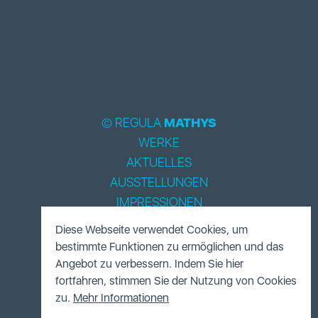
© REGULA
MATHYS
WERKE
AKTUELLES
AUSSTELLUNGEN
IMPRESSIONEN
BIOGRAPHIE
Diese Webseite verwendet Cookies, um
LITERATUR
bestimmte Funktionen zu ermöglichen und das
ACCESSOIRES
Angebot zu verbessern. Indem Sie hier
fortfahren, stimmen Sie der Nutzung von Cookies
FUNDUS
zu.
Mehr Informationen
KONTAKT