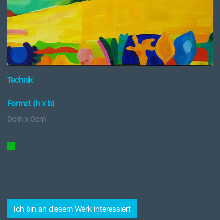
Technik
Format (h x b
)
0
cm x
0
cm
Ich bin an diesem Werk interessiert