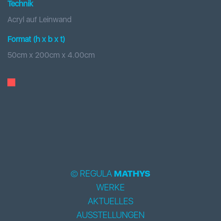
Technik
Acryl auf Leinwand
Format (h x b
x t
)
50
cm x
200
cm
x
4.00
cm
© REGULA
MATHYS
WERKE
AKTUELLES
AUSSTELLUNGEN