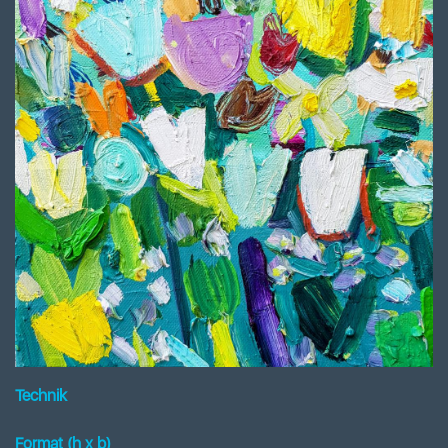
Technik
Format (h x b
)