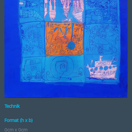
Technik
Format (h x b
)
0
cm x
0
cm