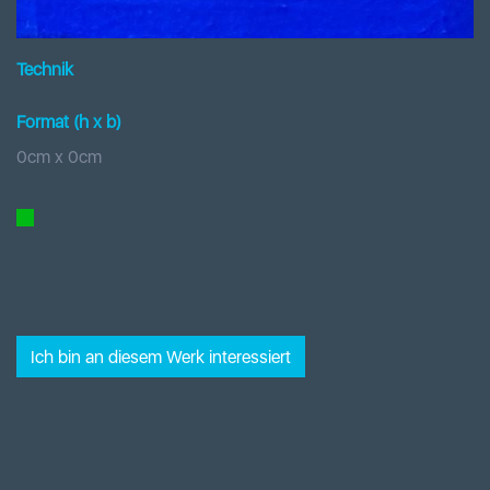
Technik
Format (h x b
)
0
cm x
0
cm
Ich bin an diesem Werk interessiert