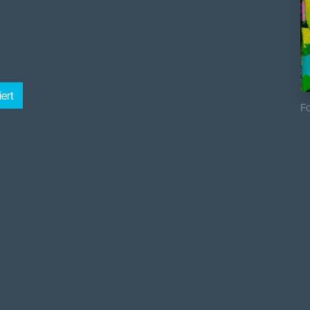
ert
Fo