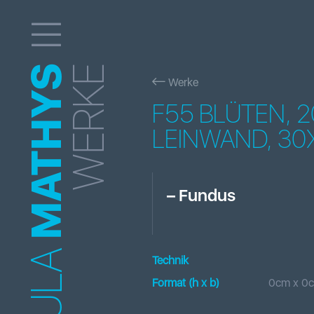
MATHYS
WERKE
Werke
F55 BLÜTEN, 2
LEINWAND, 30
–
Fundus
Technik
Format (h x b
)
0
cm x
0