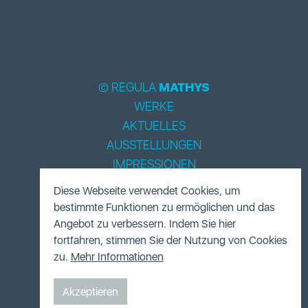
© REGULA
MATHYS
WERKE
AKTUELLES
AUSSTELLUNGEN
IMPRESSIONEN
BIOGRAPHIE
Diese Webseite verwendet Cookies, um
LITERATUR
bestimmte Funktionen zu ermöglichen und das
ACCESSOIRES
Angebot zu verbessern. Indem Sie hier
fortfahren, stimmen Sie der Nutzung von Cookies
FUNDUS
zu.
Mehr Informationen
KONTAKT
Akzeptieren
WEBSITE BY
SWISS WEB FACTORY