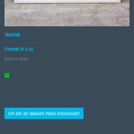
Technik
Format (h x b
)
0
cm x
0
cm
Ich bin an diesem Werk interessiert