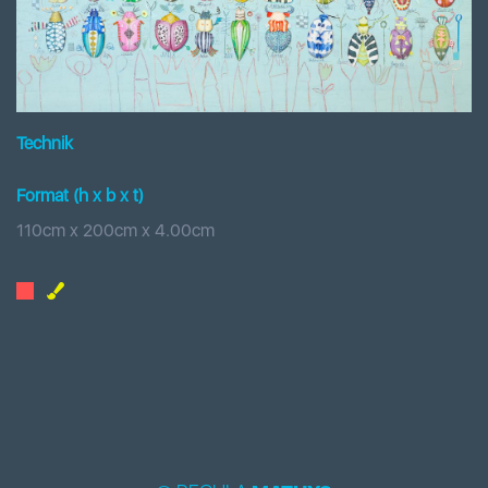
Technik
Format (h x b
x t
)
110
cm x
200
cm
x
4.00
cm